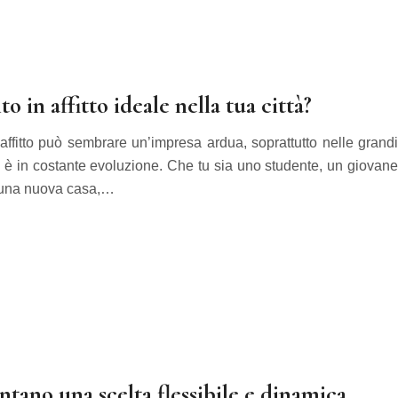
 in affitto ideale nella tua città?
 affitto può sembrare un’impresa ardua, soprattutto nelle grandi
re è in costante evoluzione. Che tu sia uno studente, un giovane
i una nuova casa,…
ntano una scelta flessibile e dinamica