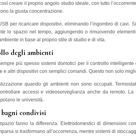
osì creare il proprio angolo studio ideale, con tutto l’occorrent
cono la giusta concentrazione.
USB per ricaricare dispositivi, eliminando l’ingombro di cavi. S
nte lo spazio nel tempo, aggiungendo o rimuovendo elementi i
biente in base al proprio stile di studio e di vita.
llo degli ambienti
mpre più spesso sistemi domotici per il controllo intelligente 
 e altri dispositivi con semplici comandi. Questo non solo miglio
izzazione quando gli ambienti non sono occupati. Termostati 
controllare accessi e videosorveglianza anche da remoto. La d
polano le università.
 bagni condivisi
pazio fanno la differenza. Elettrodomestici di dimensioni com
omparsa si trasformano all’occorrenza, mentre sistemi di stoccagg