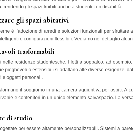
 rendendo gli spazi fruibili anche a studenti con disabilità.
are gli spazi abitativi
rne è l’adozione di arredi e soluzioni funzionali per sfruttare 
intelligenti e configurazioni flessibili. Vediamo nel dettaglio alc
tavoli trasformabili
zi nelle residenze studentesche. I letti a soppalco, ad esempio
anie pieghevoli o estensibili si adattano alle diverse esigenze, d
 e oggetti personali.
sformano il soggiorno in una camera aggiuntiva per ospiti. Alcun
rivanie e contenitori in un unico elemento salvaspazio. La versati
te di studio
gettate per essere altamente personalizzabili. Sistemi a paret