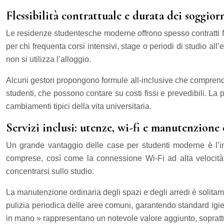
Flessibilità contrattuale e durata dei soggior
Le residenze studentesche moderne offrono spesso contratti fles
per chi frequenta corsi intensivi, stage o periodi di studio al
non si utilizza l’alloggio.
Alcuni gestori propongono formule all-inclusive che comprendon
studenti, che possono contare su costi fissi e prevedibili. La 
cambiamenti tipici della vita universitaria.
Servizi inclusi: utenze, wi-fi e manutenzione
Un grande vantaggio delle case per studenti moderne è l’i
comprese, così come la connessione Wi-Fi ad alta velocità. Q
concentrarsi sullo studio.
La manutenzione ordinaria degli spazi e degli arredi è solitamen
pulizia periodica delle aree comuni, garantendo standard igieni
in mano » rappresentano un notevole valore aggiunto, soprattut