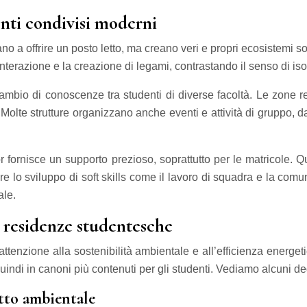
enti condivisi moderni
 a offrire un posto letto, ma creano veri e propri ecosistemi so
interazione e la creazione di legami, contrastando il senso di is
mbio di conoscenze tra studenti di diverse facoltà. Le zone rel
lte strutture organizzano anche eventi e attività di gruppo, dai
r fornisce un supporto prezioso, soprattutto per le matricole. Q
re lo sviluppo di soft skills come il lavoro di squadra e la com
ale.
le residenze studentesche
enzione alla sostenibilità ambientale e all’efficienza energeti
uindi in canoni più contenuti per gli studenti. Vediamo alcuni de
atto ambientale