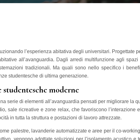
onando l’esperienza abitativa degli universitari. Progettate pe
bitative all’avanguardia. Dagli arredi multifunzione agli spazi
temazioni tradizionali. Ma quali sono nello specifico i benef
denze studentesche di ultima generazione.
nze studentesche moderne
serie di elementi all’avanguardia pensati per migliorare la quali
o, sale ricreative e zone relax, che favoriscono l’interazione
cità in tutta la struttura e postazioni di lavoro attrezzate.
e palestre, lavanderie automatizzate e aree per il co-working. 
ttivo, vengono adottate soluzioni per l’isolamento acustico e t