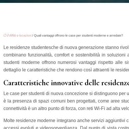
/
Affitti e locazioni
/ Quali vantaggi offrono le case per studenti moderne e arredate?
Le residenze studentesche di nuova generazione stanno rivoluzi
combinano funzionalità, comfort e sostenibilità in soluzioni a
studenti moderne offrono numerosi vantaggi rispetto alle sis
dettaglio le caratteristiche che rendono così attraenti le resi
Caratteristiche innovative delle reside
Le case per studenti di nuova concezione si distinguono per una 
è la presenza di spazi comuni ben progettati, come aree studi
connettività è un altro punto di forza, con reti Wi-Fi ad alta velo
Molte residenze moderne integrano anche servizi aggiuntivi com
accessi evoluti e videosorveglianza. Dal punto di vista costru