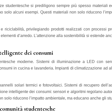
e studentesche si prediligono sempre più spesso materiali ec
sono solo alcuni esempi. Questi materiali non solo riducono l’i
e riciclabilità, privilegiando prodotti realizzati con processi 
lementi d’arredo. L’attenzione alla sostenibilità si estende anche
telligente dei consumi
tudentesche moderne. Sistemi di illuminazione a LED con sen
nsumi in cucina e lavanderia. Impianti di climatizzazione ad al
pannelli solari termici e fotovoltaici. Sistemi di recupero dell
tione intelligente dei consumi: sensori e algoritmi regolano au
n solo riducono l’impatto ambientale, ma educano anche gli stude
e comunità studentesche