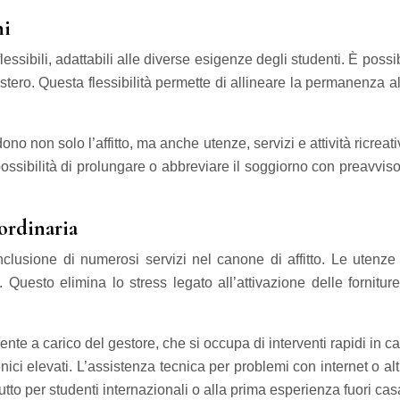
ni
sibili, adattabili alle diverse esigenze degli studenti. È possi
l’estero. Questa flessibilità permette di allineare la permanenza
o non solo l’affitto, ma anche utenze, servizi e attività ricrea
possibilità di prolungare o abbreviare il soggiorno con preavvis
 ordinaria
nclusione di numerosi servizi nel canone di affitto. Le uten
uesto elimina lo stress legato all’attivazione delle fornitur
te a carico del gestore, che si occupa di interventi rapidi in ca
ci elevati. L’assistenza tecnica per problemi con internet o altr
to per studenti internazionali o alla prima esperienza fuori cas