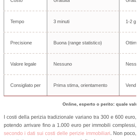
Costo
Gratuita
Gratui
Tempo
3 minuti
1-2 gi
Precisione
Buona (range statistico)
Ottima 
Valore legale
Nessuno
Nessu
Consigliato per
Prima stima, orientamento
Vendit
Online, esperto o perito: quale valu
I costi della perizia tradizionale variano tra 300 e 600 euro,
potendo arrivare fino a 1.000 euro per immobili complessi,
secondo i dati sui costi delle perizie immobiliari
. Non poco,