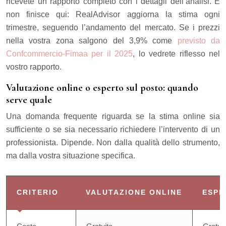
ricevete un rapporto completo con i dettagli dell’analisi. E
non finisce qui: RealAdvisor aggiorna la stima ogni
trimestre, seguendo l’andamento del mercato. Se i prezzi
nella vostra zona salgono del 3,9% come
previsto da
Confcommercio-Fimaa per il 2025
, lo vedrete riflesso nel
vostro rapporto.
Valutazione online o esperto sul posto: quando
serve quale
Una domanda frequente riguarda se la stima online sia
sufficiente o se sia necessario richiedere l’intervento di un
professionista. Dipende. Non dalla qualità dello strumento,
ma dalla vostra situazione specifica.
CRITERIO
VALUTAZIONE ONLINE
ESPE