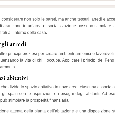
e considerare non solo le pareti, ma anche tessuti, arredi e acc
 arancione in un’area di socializzazione possono stimolare la 
rati all’interno della casa.
egli arredi
offre principi preziosi per creare ambienti armonici e favorevol
 influenzando la vita di chi li occupa. Applicare i principi del 
 armonia.
zi abitativi
 divide lo spazio abitativo in nove aree, ciascuna associata a
 gli spazi con le aspirazioni e i bisogni degli abitanti. Ad e
può stimolare la prosperità finanziaria.
one attenta della pianta dell’abitazione e una disposizione st