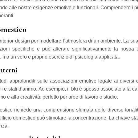
onde alle nostre esigenze emotive e funzionali. Comprendere i pr
neranti.
omestico
’interior design per modellare l’atmosfera di un ambiente. La su
oni specifiche e può alterare significativamente la nostra 
ma un vero e proprio esercizio di psicologia applicata.
interni
udi approfonditi sulle associazioni emotive legate ai diversi
i e stati d’animo. Ad esempio, il blu è spesso associato alla c
smo e alla creatività, perfetto per aree di lavoro o studio.
estico richiede una comprensione sfumata delle diverse tonalit
 ufficio domestico può stimolare la concentrazione. La chiave sta
anza.